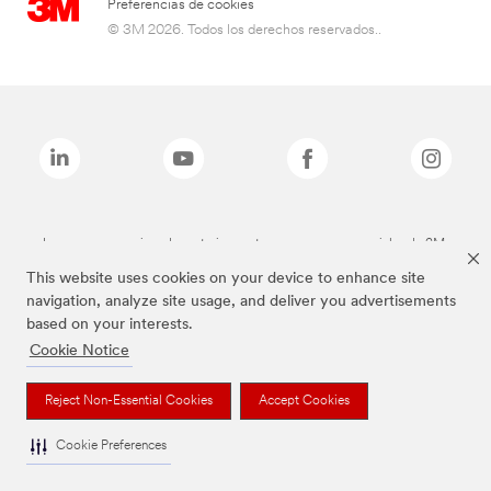
Preferencias de cookies
© 3M 2026. Todos los derechos reservados..
Las marcas mencionadas anteriormente son marcas comerciales de 3M.
This website uses cookies on your device to enhance site
navigation, analyze site usage, and deliver you advertisements
based on your interests.
Cookie Notice
Reject Non-Essential Cookies
Accept Cookies
Cookie Preferences