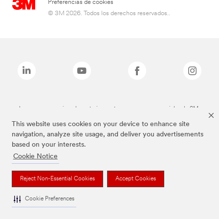
Preferencias de cookies
© 3M 2026. Todos los derechos reservados..
Las marcas mencionadas anteriormente son marcas comerciales de 3M.
This website uses cookies on your device to enhance site
navigation, analyze site usage, and deliver you advertisements
based on your interests.
Cookie Notice
Reject Non-Essential Cookies
Accept Cookies
Cookie Preferences