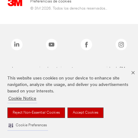
Preferencias de cookies
© 3M 2026. Todos los derechos reservados..
Las marcas mencionadas anteriormente son marcas comerciales de 3M.
This website uses cookies on your device to enhance site
navigation, analyze site usage, and deliver you advertisements
based on your interests.
Cookie Notice
Reject Non-Essential Cookies
Accept Cookies
Cookie Preferences