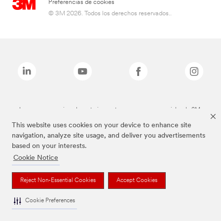
Preferencias de cookies
© 3M 2026. Todos los derechos reservados..
Las marcas mencionadas anteriormente son marcas comerciales de 3M.
This website uses cookies on your device to enhance site
navigation, analyze site usage, and deliver you advertisements
based on your interests.
Cookie Notice
Reject Non-Essential Cookies
Accept Cookies
Cookie Preferences