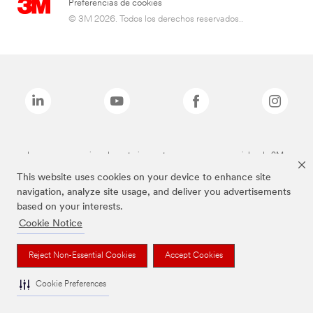
Preferencias de cookies
© 3M 2026. Todos los derechos reservados..
Las marcas mencionadas anteriormente son marcas comerciales de 3M.
This website uses cookies on your device to enhance site
navigation, analyze site usage, and deliver you advertisements
based on your interests.
Cookie Notice
Reject Non-Essential Cookies
Accept Cookies
Cookie Preferences