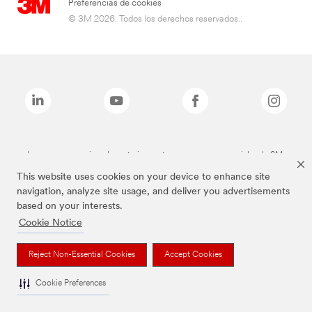
Preferencias de cookies
© 3M 2026. Todos los derechos reservados..
Las marcas mencionadas anteriormente son marcas comerciales de 3M.
This website uses cookies on your device to enhance site
navigation, analyze site usage, and deliver you advertisements
based on your interests.
Cookie Notice
Reject Non-Essential Cookies
Accept Cookies
Cookie Preferences