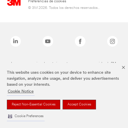
Preferencias de cookies
© 3M 2026. Todos los derechos reservados..
Las marcas mencionadas anteriormente son marcas comerciales de 3M.
This website uses cookies on your device to enhance site
navigation, analyze site usage, and deliver you advertisements
based on your interests.
Cookie Notice
Reject Non-Essential Cookies
Accept Cookies
Cookie Preferences