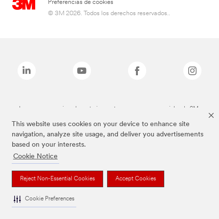
Preferencias de cookies
© 3M 2026. Todos los derechos reservados..
Las marcas mencionadas anteriormente son marcas comerciales de 3M.
This website uses cookies on your device to enhance site
navigation, analyze site usage, and deliver you advertisements
based on your interests.
Cookie Notice
Reject Non-Essential Cookies
Accept Cookies
Cookie Preferences