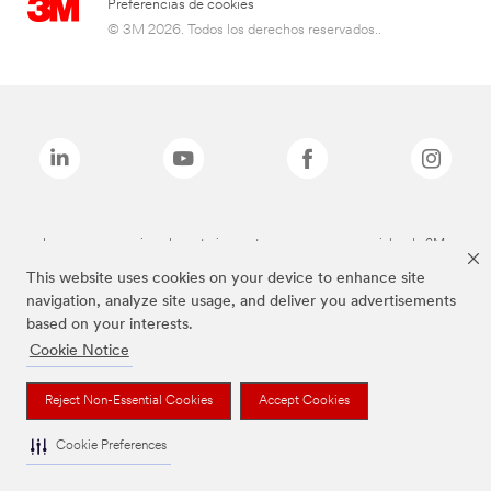
Preferencias de cookies
© 3M 2026. Todos los derechos reservados..
Las marcas mencionadas anteriormente son marcas comerciales de 3M.
This website uses cookies on your device to enhance site
navigation, analyze site usage, and deliver you advertisements
based on your interests.
Cookie Notice
Reject Non-Essential Cookies
Accept Cookies
Cookie Preferences