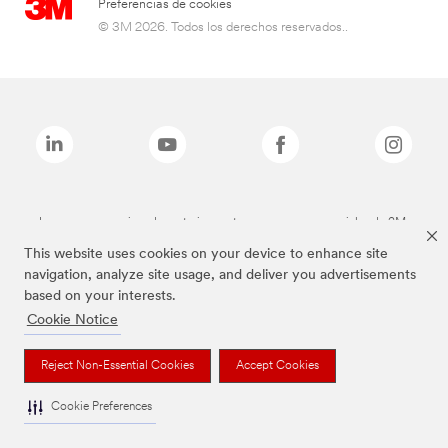
Preferencias de cookies
© 3M 2026. Todos los derechos reservados..
Las marcas mencionadas anteriormente son marcas comerciales de 3M.
This website uses cookies on your device to enhance site
navigation, analyze site usage, and deliver you advertisements
based on your interests.
Cookie Notice
Reject Non-Essential Cookies
Accept Cookies
Cookie Preferences