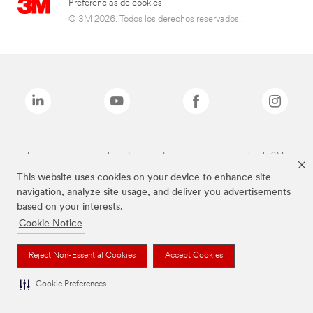
Preferencias de cookies
© 3M 2026. Todos los derechos reservados..
Las marcas mencionadas anteriormente son marcas comerciales de 3M.
This website uses cookies on your device to enhance site
navigation, analyze site usage, and deliver you advertisements
based on your interests.
Cookie Notice
Reject Non-Essential Cookies
Accept Cookies
Cookie Preferences