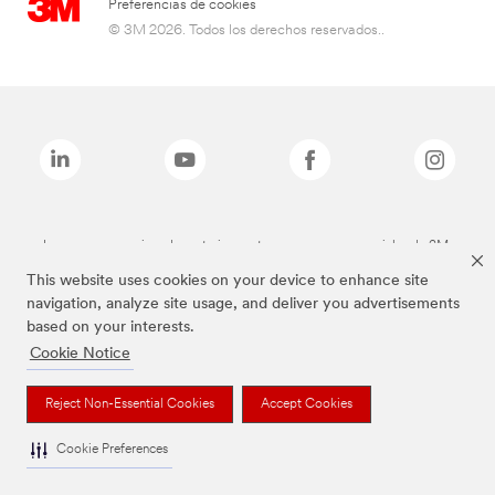
Preferencias de cookies
© 3M 2026. Todos los derechos reservados..
Las marcas mencionadas anteriormente son marcas comerciales de 3M.
This website uses cookies on your device to enhance site
navigation, analyze site usage, and deliver you advertisements
based on your interests.
Cookie Notice
Reject Non-Essential Cookies
Accept Cookies
Cookie Preferences