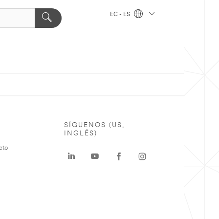
EC - ES
SÍGUENOS (US,
INGLÉS)
cto