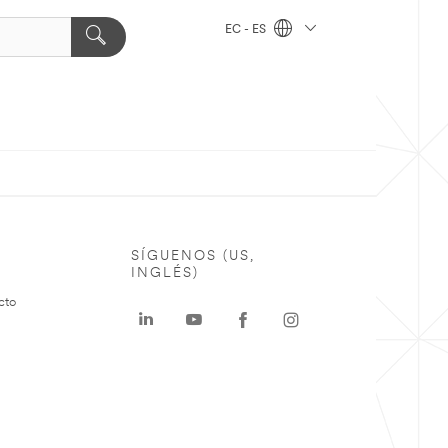
EC - ES
SÍGUENOS (US,
INGLÉS)
cto