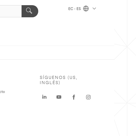
EC - ES
SÍGUENOS (US,
INGLÉS)
cto