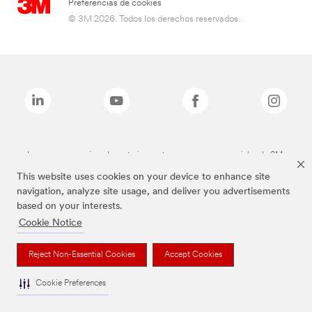
Preferencias de cookies
© 3M 2026. Todos los derechos reservados..
Las marcas mencionadas anteriormente son marcas comerciales de 3M.
This website uses cookies on your device to enhance site
navigation, analyze site usage, and deliver you advertisements
based on your interests.
Cookie Notice
Reject Non-Essential Cookies
Accept Cookies
Cookie Preferences