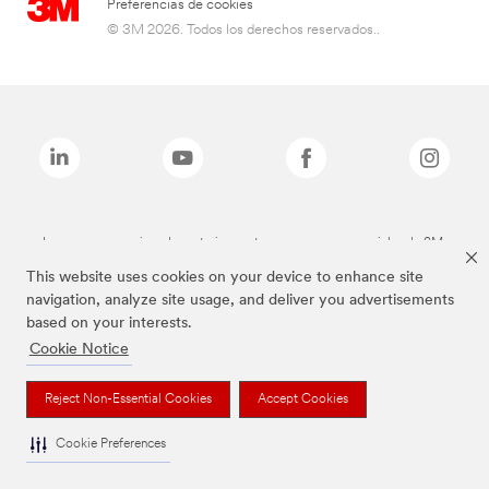
Preferencias de cookies
© 3M 2026. Todos los derechos reservados..
Las marcas mencionadas anteriormente son marcas comerciales de 3M.
This website uses cookies on your device to enhance site
navigation, analyze site usage, and deliver you advertisements
based on your interests.
Cookie Notice
Reject Non-Essential Cookies
Accept Cookies
Cookie Preferences