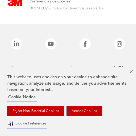
Preferencias de cookies
© 3M 2026. Todos los derechos reservados..
Las marcas mencionadas anteriormente son marcas comerciales de 3M.
This website uses cookies on your device to enhance site
navigation, analyze site usage, and deliver you advertisements
based on your interests.
Cookie Notice
Reject Non-Essential Cookies
Accept Cookies
Cookie Preferences