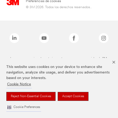
Preferencias de cookies
© 3M 2026. Todos los derechos reservados..
Las marcas mencionadas anteriormente son marcas comerciales de 3M.
This website uses cookies on your device to enhance site
navigation, analyze site usage, and deliver you advertisements
based on your interests.
Cookie Notice
Reject Non-Essential Cookies
Accept Cookies
Cookie Preferences