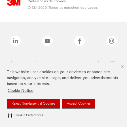
Preferencias de cookies
© 3M 2026. Todos los derechos reservados..
Las marcas mencionadas anteriormente son marcas comerciales de 3M.
This website uses cookies on your device to enhance site
navigation, analyze site usage, and deliver you advertisements
based on your interests.
Cookie Notice
Reject Non-Essential Cookies
Accept Cookies
Cookie Preferences