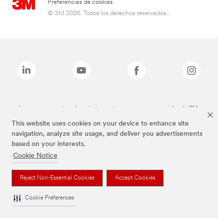
Preferencias de cookies
© 3M 2026. Todos los derechos reservados..
Las marcas mencionadas anteriormente son marcas comerciales de 3M.
This website uses cookies on your device to enhance site
navigation, analyze site usage, and deliver you advertisements
based on your interests.
Cookie Notice
Reject Non-Essential Cookies
Accept Cookies
Cookie Preferences