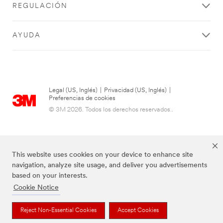
REGULACIÓN
AYUDA
Legal (US, Inglés)
|
Privacidad (US, Inglés)
|
Preferencias de cookies
© 3M 2026. Todos los derechos reservados..
This website uses cookies on your device to enhance site
navigation, analyze site usage, and deliver you advertisements
based on your interests.
Cookie Notice
Las marcas mencionadas anteriormente son marcas comerciales de 3M.
Reject Non-Essential Cookies
Accept Cookies